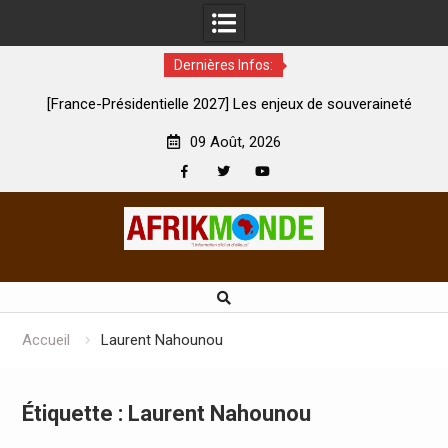
Dernières Infos:
 Les enjeux de souveraineté
À Lens, la femme qui avait été brûlé
ement touchés ?
son mari est morte
09 Août, 2026
Facebook
Twitter
Youtube
Skip
to
content
Accueil
Laurent Nahounou
Étiquette :
Laurent Nahounou