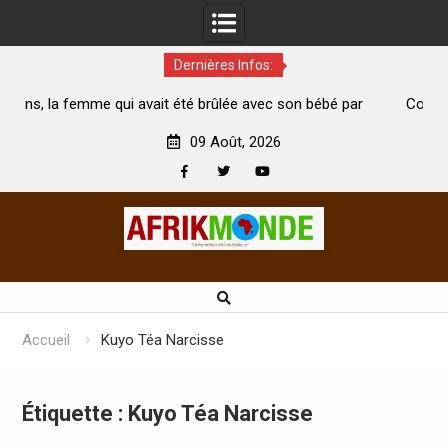
Dernières Infos:
vait été brûlée avec son bébé par
Coopération: Le ministre Ind
ari est morte
Abidjan pour la célébration de 
09 Août, 2026
Facebook
Twitter
Youtube
Skip
to
content
Accueil
Kuyo Téa Narcisse
Étiquette :
Kuyo Téa Narcisse