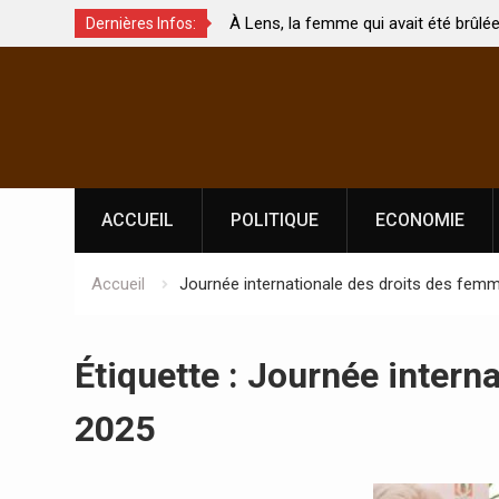
e
À Lens, la femme qui avait été brûlée avec son béb
Dernières Infos:
touchés ?
par son mari est morte
Skip
to
content
ACCUEIL
POLITIQUE
ECONOMIE
Accueil
Journée internationale des droits des fem
Étiquette :
Journée intern
2025