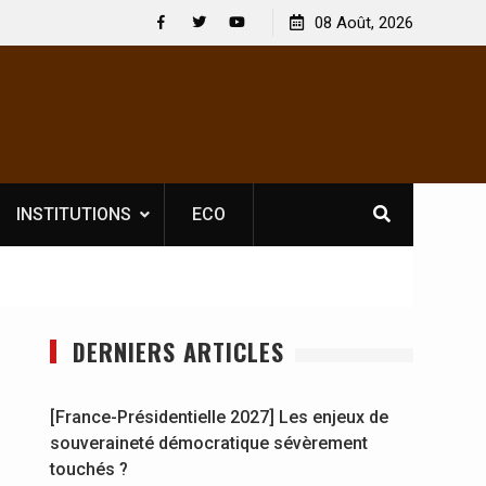
elle licence obligatoire pour les spectacles : En
08 Août, 2026
[France-Présid
 d’Ivoire, l’opérateur culturel Soldat Jahboy se
souveraineté 
Facebook
Twitter
Youtube
nonce
INSTITUTIONS
ECO
DERNIERS ARTICLES
[France-Présidentielle 2027] Les enjeux de
souveraineté démocratique sévèrement
touchés ?