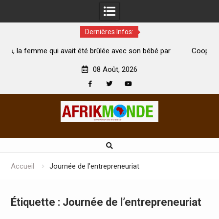
Dernières Infos:
it été brûlée avec son bébé par
Coopération: Le ministre Indien
i est morte
Abidjan pour la célébration de la 
08 Août, 2026
Facebook
Twitter
Youtube
Skip
to
content
Accueil
Journée de l’entrepreneuriat
Étiquette :
Journée de l’entrepreneuriat