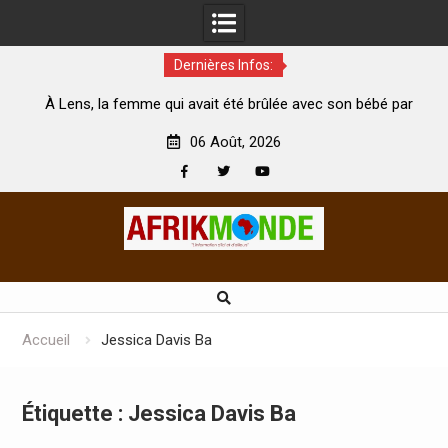
Dernières Infos:
i avait été brûlée avec son bébé par
Coopération: Le ministre 
n mari est morte
Abidjan pour la célébration 
06 Août, 2026
Facebook
Twitter
Youtube
Skip
to
content
Accueil
Jessica Davis Ba
Étiquette :
Jessica Davis Ba