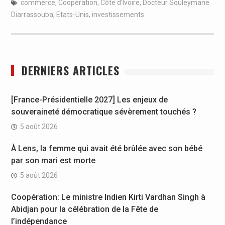
commerce
,
Coopération
,
Côte d'Ivoire
,
Docteur Souleymane
Diarrassouba
,
Etats-Unis
,
investissements
DERNIERS ARTICLES
[France-Présidentielle 2027] Les enjeux de
souveraineté démocratique sévèrement touchés ?
5 août 2026
À Lens, la femme qui avait été brûlée avec son bébé
par son mari est morte
5 août 2026
Coopération: Le ministre Indien Kirti Vardhan Singh à
Abidjan pour la célébration de la Fête de
l’indépendance