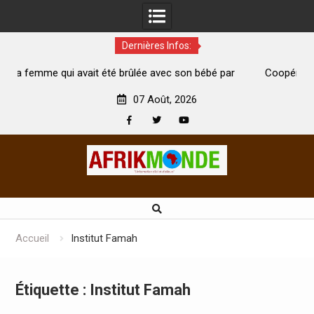
Dernières Infos:
vait été brûlée avec son bébé par
Coopération: Le ministre Indi
ari est morte
Abidjan pour la célébration de l
07 Août, 2026
Facebook
Twitter
Youtube
Skip
to
content
Accueil
Institut Famah
Étiquette :
Institut Famah