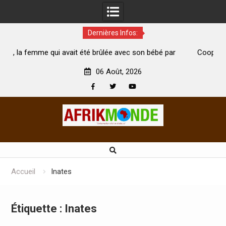
Dernières Infos:
ui avait été brûlée avec son bébé par
Coopération: Le ministre 
n mari est morte
Abidjan pour la célébration 
06 Août, 2026
Facebook
Twitter
Youtube
Skip
to
content
Accueil
Inates
Étiquette :
Inates