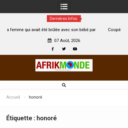
Dernières Infos:
avec son bébé par
Coopération: Le ministre Indien Kirti Vardhan
Abidjan pour la célébration de la Fête de l’indé
07 Août, 2026
Facebook
Twitter
Youtube
Skip
to
content
Accueil
honoré
Étiquette :
honoré