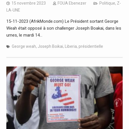
15 novembre 2023
FOUA Ebenezer
Politique
,
Z-
LA-UNE
15-11-2023 (AfrikMonde.com) Le Président sortant George
Weah était opposé à son challenger Joseph Boakai, dans les
urnes, le mardi 14…
George weah
,
Joseph Boikai
,
Liberia
,
présidentielle