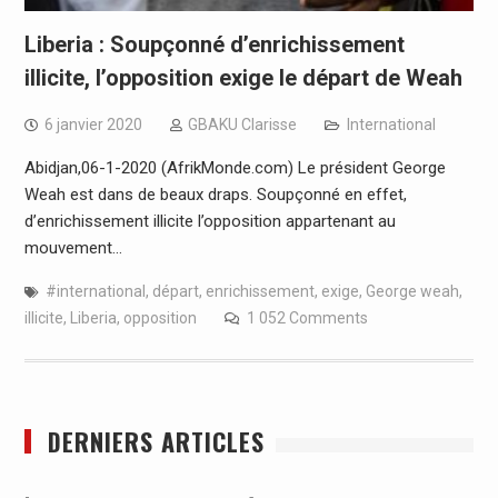
Liberia : Soupçonné d’enrichissement
illicite, l’opposition exige le départ de Weah
6 janvier 2020
GBAKU Clarisse
International
Abidjan,06-1-2020 (AfrikMonde.com) Le président George
Weah est dans de beaux draps. Soupçonné en effet,
d’enrichissement illicite l’opposition appartenant au
mouvement…
#international
,
départ
,
enrichissement
,
exige
,
George weah
,
illicite
,
Liberia
,
opposition
1 052 Comments
DERNIERS ARTICLES