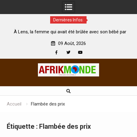
Dernières Infos:
 femme qui avait été brûlée avec son bébé par
Coopération: Le 
son mari est morte
Abidjan pour la cél
09 Août, 2026
Facebook
Twitter
Youtube
Skip
to
content
Accueil
Flambée des prix
Étiquette :
Flambée des prix