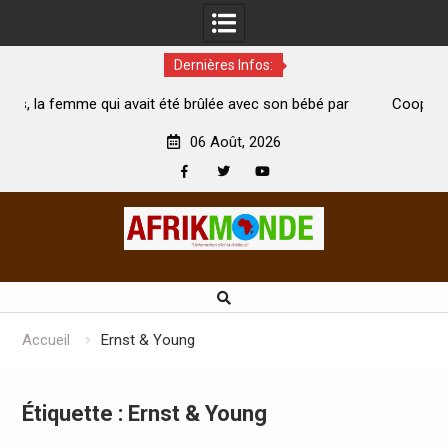
Dernières Infos:
it été brûlée avec son bébé par
Coopération: Le ministre Indien
i est morte
Abidjan pour la célébration de la 
06 Août, 2026
Facebook
Twitter
Youtube
Skip
to
content
Accueil
Ernst & Young
Étiquette :
Ernst & Young