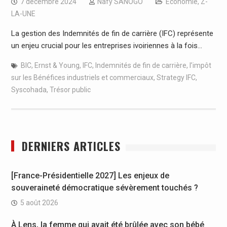
7 décembre 2024
Nafy SANOGO
Economie
,
Z-
LA-UNE
La gestion des Indemnités de fin de carrière (IFC) représente
un enjeu crucial pour les entreprises ivoiriennes à la fois…
BIC
,
Ernst & Young
,
IFC
,
Indemnités de fin de carrière
,
l’impôt
sur les Bénéfices industriels et commerciaux
,
Strategy IFC
,
Syscohada
,
Trésor public
DERNIERS ARTICLES
[France-Présidentielle 2027] Les enjeux de
souveraineté démocratique sévèrement touchés ?
5 août 2026
À Lens, la femme qui avait été brûlée avec son bébé