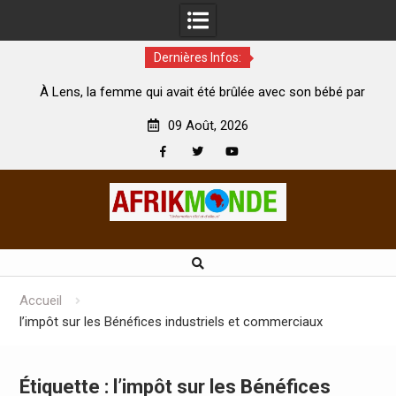
Dernières Infos:
 femme qui avait été brûlée avec son bébé par
Coopération: Le 
son mari est morte
Abidjan pour la cél
09 Août, 2026
Facebook
Twitter
Youtube
Skip
to
content
Accueil
l’impôt sur les Bénéfices industriels et commerciaux
Étiquette :
l’impôt sur les Bénéfices