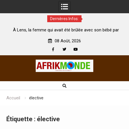
Dernières Infos:
 femme qui avait été brûlée avec son bébé par
Coopération: Le 
son mari est morte
Abidjan pour la cél
08 Août, 2026
Facebook
Twitter
Youtube
Skip
to
content
Accueil
élective
Étiquette :
élective