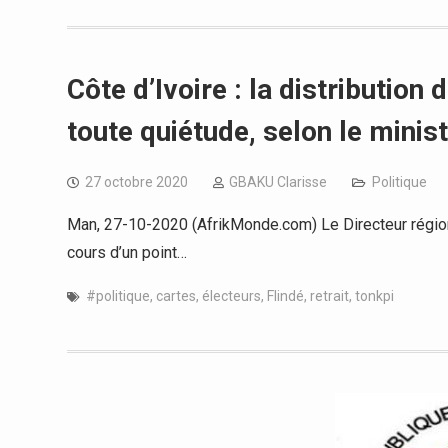
Côte d’Ivoire : la distribution 
toute quiétude, selon le minis
27 octobre 2020
GBAKU Clarisse
Politique
Man, 27-10-2020 (AfrikMonde.com) Le Directeur région
cours d’un point…
#politique
,
cartes
,
électeurs
,
Flindé
,
retrait
,
tonkpi