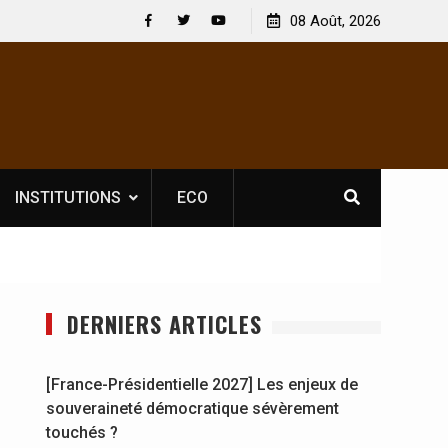
 : En
[France-Présidentielle 2027] Les enjeux de
08 Août, 2026
y se
souveraineté démocratique sévèrement touchés ?
Facebook
Twitter
Youtube
INSTITUTIONS
ECO
DERNIERS ARTICLES
[France-Présidentielle 2027] Les enjeux de
souveraineté démocratique sévèrement
touchés ?