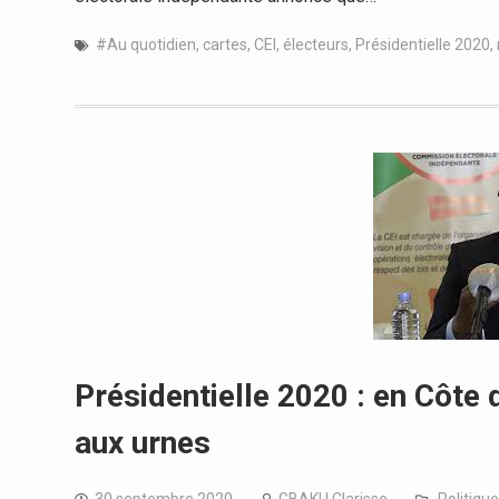
#Au quotidien
,
cartes
,
CEI
,
électeurs
,
Présidentielle 2020
,
Présidentielle 2020 : en Côte 
aux urnes