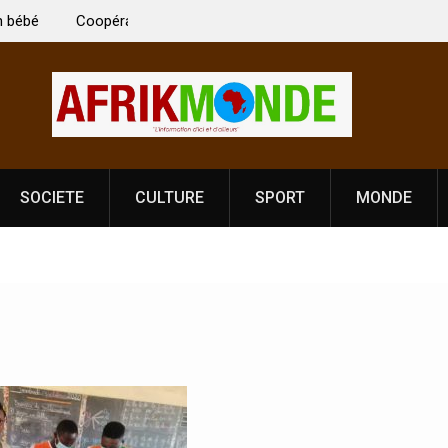
i Vardhan Singh à
Nouvelle licence obligatoire pour les spectacles
e de
Côte d’Ivoire, l’opérateur culturel Soldat Jahbo
prononce
SOCIETE
CULTURE
SPORT
MONDE