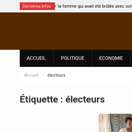
t été brûlée avec son bébé
Coopération: Le ministre Indien Kirt
Dernières Infos:
Abidjan pour la célébration de la Fêt
Skip
l’indépendance
to
content
ACCUEIL
POLITIQUE
ECONOMIE
Accueil
électeurs
Étiquette :
électeurs