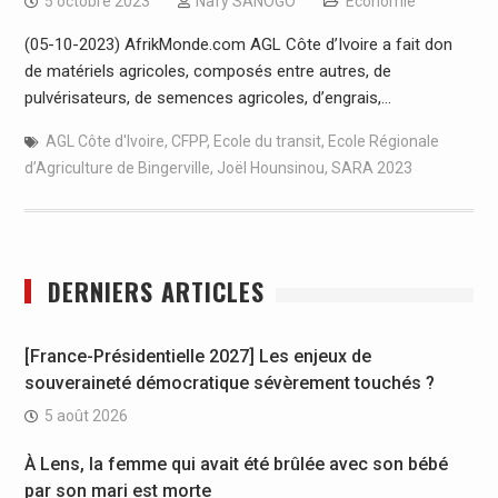
5 octobre 2023
Nafy SANOGO
Economie
(05-10-2023) AfrikMonde.com AGL Côte d’Ivoire a fait don
de matériels agricoles, composés entre autres, de
pulvérisateurs, de semences agricoles, d’engrais,…
AGL Côte d'Ivoire
,
CFPP
,
Ecole du transit
,
Ecole Régionale
d’Agriculture de Bingerville
,
Joël Hounsinou
,
SARA 2023
DERNIERS ARTICLES
[France-Présidentielle 2027] Les enjeux de
souveraineté démocratique sévèrement touchés ?
5 août 2026
À Lens, la femme qui avait été brûlée avec son bébé
par son mari est morte