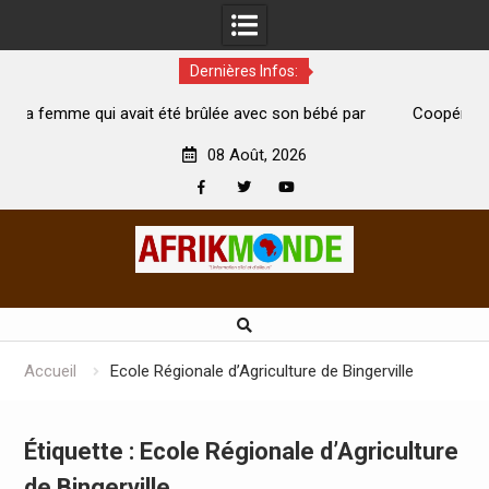
Dernières Infos:
té brûlée avec son bébé par
Coopération: Le ministre Indien Kir
t morte
Abidjan pour la célébration de la Fête
08 Août, 2026
Facebook
Twitter
Youtube
Skip
to
content
Accueil
Ecole Régionale d’Agriculture de Bingerville
Étiquette :
Ecole Régionale d’Agriculture
de Bingerville