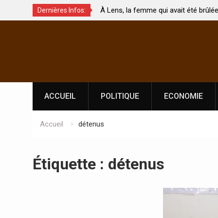
À Lens, la femme qui avait été brûlée avec son bébé
Coopé
Dernières Infos:
par son mari est morte
Abidj
Skip
l’ind
to
content
ACCUEIL
POLITIQUE
ECONOMIE
Accueil
détenus
Étiquette :
détenus