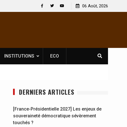
 obligatoire pour les spectacles : En
[France-Présidentielle 202
06 Août, 2026
’opérateur culturel Soldat Jahboy se
souveraineté démocratiq
Facebook
Twitter
Youtube
INSTITUTIONS
ECO
DERNIERS ARTICLES
[France-Présidentielle 2027] Les enjeux de
souveraineté démocratique sévèrement
touchés ?