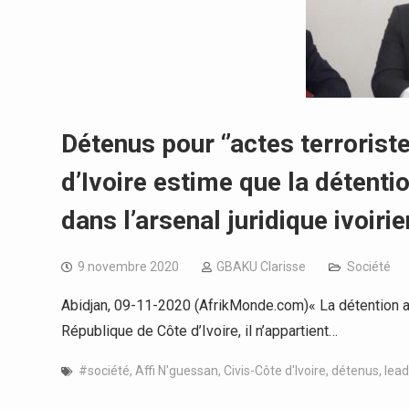
Détenus pour ‘’actes terroriste
d’Ivoire estime que la détenti
dans l’arsenal juridique ivoirie
9 novembre 2020
GBAKU Clarisse
Société
Abidjan, 09-11-2020 (AfrikMonde.com)« La détention au 
République de Côte d’Ivoire, il n’appartient…
#société
,
Affi N'guessan
,
Civis-Côte d'Ivoire
,
détenus
,
lead