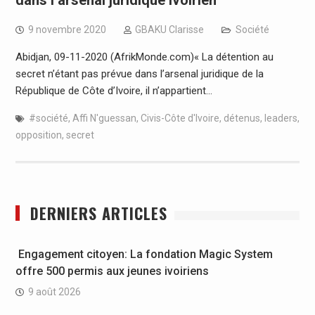
9 novembre 2020
GBAKU Clarisse
Société
Abidjan, 09-11-2020 (AfrikMonde.com)« La détention au
secret n’étant pas prévue dans l’arsenal juridique de la
République de Côte d’Ivoire, il n’appartient…
#société
,
Affi N'guessan
,
Civis-Côte d'Ivoire
,
détenus
,
leaders
,
opposition
,
secret
DERNIERS ARTICLES
Engagement citoyen: La fondation Magic System
offre 500 permis aux jeunes ivoiriens
9 août 2026