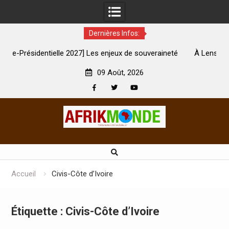
Dernières Infos:
 Les enjeux de souveraineté
À Lens, la femme qui avait été brûlé
ement touchés ?
son mari est morte
09 Août, 2026
Facebook
Twitter
Youtube
Skip
to
content
Accueil
Civis-Côte d’Ivoire
Étiquette :
Civis-Côte d’Ivoire