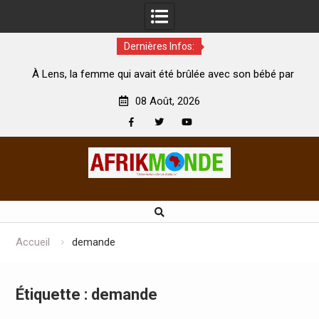
Dernières Infos:
, la femme qui avait été brûlée avec son bébé par
Coopération:
son mari est morte
Abidjan pour la
08 Août, 2026
Facebook
Twitter
Youtube
Skip
to
content
Accueil
demande
Étiquette :
demande