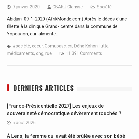
9 janvier 2020
GBAKU Clarisse
Société
Abidjan, 09-1-2020 (AfrikMonde.com) Après le décès d’une
fillette à la clinique Grand- centre dans la commune de
Yopougon, qui alimente…
#société
,
coeur
,
Comupasc
,
cri
,
Dého Kohon
,
lutte
,
médicaments
,
ong
,
rue
11 391 Comments
DERNIERS ARTICLES
[France-Présidentielle 2027] Les enjeux de
souveraineté démocratique sévèrement touchés ?
5 août 2026
À Lens, la femme qui avait été brûlée avec son bébé