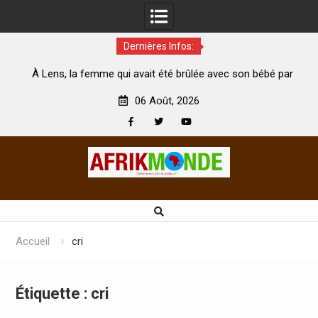
Dernières Infos:
it été brûlée avec son bébé par
Coopération: Le ministre Indien
i est morte
Abidjan pour la célébration de la 
06 Août, 2026
Facebook
Twitter
Youtube
Skip
to
content
Accueil
cri
Étiquette :
cri