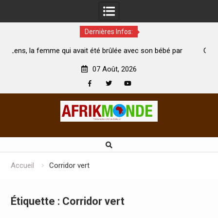
Dernières Infos:
 qui avait été brûlée avec son bébé par
Coopération: Le minist
son mari est morte
Abidjan pour la célébratio
07 Août, 2026
Facebook
Twitter
Youtube
Skip
to
content
Accueil
Corridor vert
Étiquette :
Corridor vert