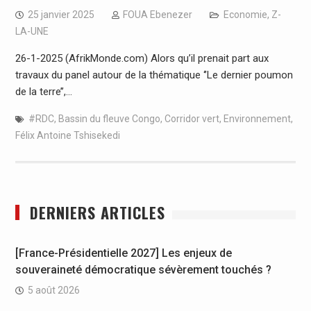
25 janvier 2025
FOUA Ebenezer
Economie
,
Z-
LA-UNE
26-1-2025 (AfrikMonde.com) Alors qu’il prenait part aux
travaux du panel autour de la thématique ‘’Le dernier poumon
de la terre’’,…
#RDC
,
Bassin du fleuve Congo
,
Corridor vert
,
Environnement
,
Félix Antoine Tshisekedi
DERNIERS ARTICLES
[France-Présidentielle 2027] Les enjeux de
souveraineté démocratique sévèrement touchés ?
5 août 2026