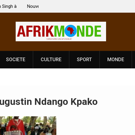
nce obligatoire pour les spectacles : En
[France-Présidentielle 
, l’opérateur culturel Soldat Jahboy se
souveraineté démocrat
SOCIETE
CULTURE
SPORT
MONDE
gustin Ndango Kpako