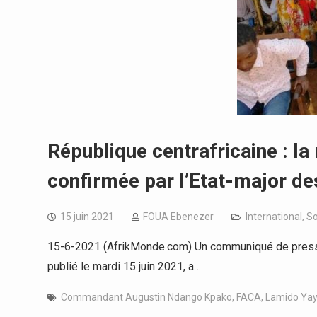
République centrafricaine : la
confirmée par l’Etat-major d
15 juin 2021
FOUA Ebenezer
International
,
So
15-6-2021 (AfrikMonde.com) Un communiqué de presse 
publié le mardi 15 juin 2021, a…
Commandant Augustin Ndango Kpako
,
FACA
,
Lamido Ya