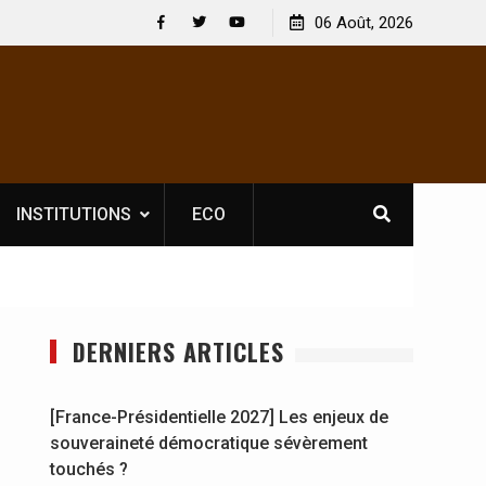
2027] Les enjeux de
06 Août, 2026
ique sévèrement touchés ?
Facebook
Twitter
Youtube
INSTITUTIONS
ECO
DERNIERS ARTICLES
[France-Présidentielle 2027] Les enjeux de
souveraineté démocratique sévèrement
touchés ?