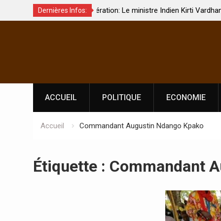
pération: Le ministre Indien Kirti Vardhan Singh à
Nouvelle lice
Dernières Infos:
djan pour la célébration de la Fête de
Côte d’Ivoire
Skip
indépendance
prononce
to
content
ACCUEIL
POLITIQUE
ECONOMIE
Accueil
Commandant Augustin Ndango Kpako
Étiquette :
Commandant Au