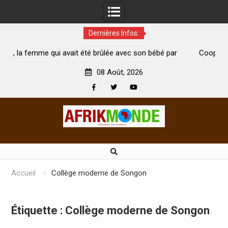
Dernières Infos:
avait été brûlée avec son bébé par
Coopération: Le ministre In
mari est morte
Abidjan pour la célébration de
08 Août, 2026
Facebook
Twitter
Youtube
Skip
to
content
Accueil
Collège moderne de Songon
Étiquette :
Collège moderne de Songon