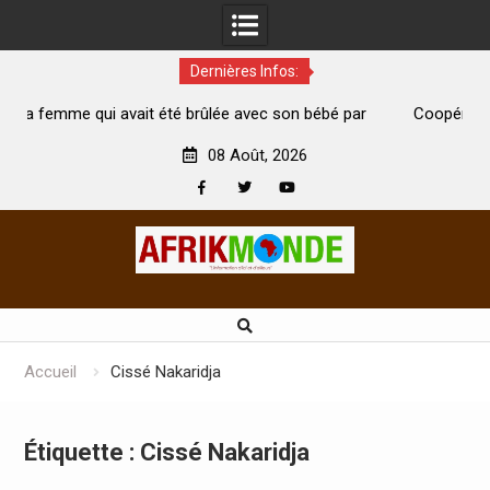
Dernières Infos:
 été brûlée avec son bébé par
Coopération: Le ministre Indien K
est morte
Abidjan pour la célébration de la Fê
08 Août, 2026
Facebook
Twitter
Youtube
Skip
to
content
Accueil
Cissé Nakaridja
Étiquette :
Cissé Nakaridja