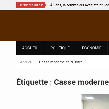
À Lens, la femme qui avait été brûlée avec son bébé
Coopérati
Dernières Infos:
par son mari est morte
Abidjan p
Skip
l’indépen
to
content
ACCUEIL
POLITIQUE
ECONOMIE
Accueil
Casse moderne de N’Dotré
Étiquette :
Casse moderne 