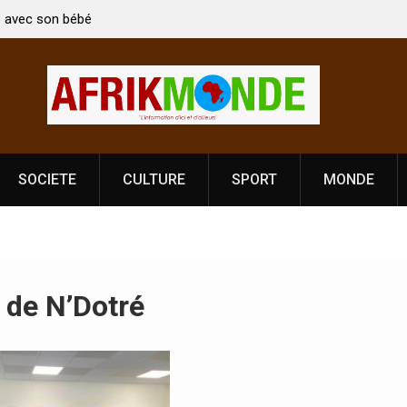
on: Le ministre Indien Kirti Vardhan Singh à
Nouvelle licence obl
our la célébration de la Fête de
Côte d’Ivoire, l’opé
dance
prononce
SOCIETE
CULTURE
SPORT
MONDE
de N’Dotré