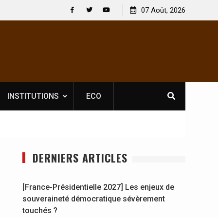
igatoire pour les spectacles : En
[France-Présidentielle 2027] L
07 Août, 2026
rateur culturel Soldat Jahboy se
souveraineté démocratique s
Facebook
Twitter
Youtube
INSTITUTIONS
ECO
DERNIERS ARTICLES
[France-Présidentielle 2027] Les enjeux de
souveraineté démocratique sévèrement
touchés ?