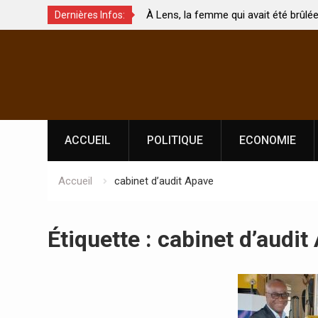
e
À Lens, la femme qui avait été brûlée avec son béb
Dernières Infos:
touchés ?
par son mari est morte
Skip
to
content
ACCUEIL
POLITIQUE
ECONOMIE
Accueil
cabinet d’audit Apave
Étiquette :
cabinet d’audit