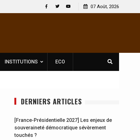
elle licence obligatoire pour les spectacles : En
07 Août, 2026
[France-Présid
 d’Ivoire, l’opérateur culturel Soldat Jahboy se
souveraineté 
Facebook
Twitter
Youtube
nonce
INSTITUTIONS
ECO
DERNIERS ARTICLES
[France-Présidentielle 2027] Les enjeux de
souveraineté démocratique sévèrement
touchés ?