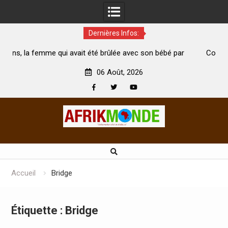
Dernières Infos:
vait été brûlée avec son bébé par
Coopération: Le ministre Ind
ari est morte
Abidjan pour la célébration de l
06 Août, 2026
Facebook
Twitter
Youtube
Skip
to
content
Accueil
Bridge
Étiquette :
Bridge