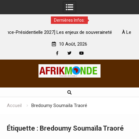
Dernières Infos:
 2027] Les enjeux de souveraineté
À Lens, la femme qui avait été
sévèrement touchés ?
son mari est
10 Août, 2026
Facebook
Twitter
Youtube
Skip
to
content
Accueil
Bredoumy Soumaïla Traoré
Étiquette :
Bredoumy Soumaïla Traoré