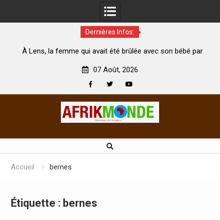
Dernières Infos:
té
À Lens, la femme qui avait été brûlée avec son bébé par
son mari est morte
A
07 Août, 2026
Facebook
Twitter
Youtube
Skip
to
content
Accueil
bernes
Étiquette :
bernes