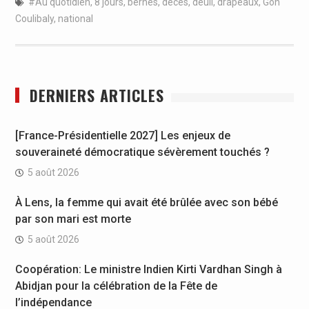
#Au quotidien
,
8 jours
,
bernes
,
décès
,
deuil
,
drapeaux
,
Gon
Coulibaly
,
national
DERNIERS ARTICLES
[France-Présidentielle 2027] Les enjeux de
souveraineté démocratique sévèrement touchés ?
5 août 2026
À Lens, la femme qui avait été brûlée avec son bébé
par son mari est morte
5 août 2026
Coopération: Le ministre Indien Kirti Vardhan Singh à
Abidjan pour la célébration de la Fête de
l’indépendance