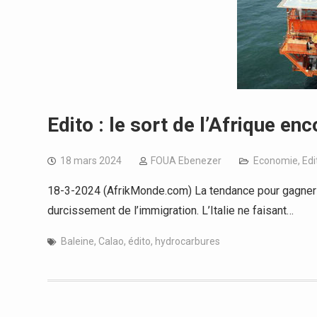
Edito : le sort de l’Afrique en
18 mars 2024
FOUA Ebenezer
Economie
,
Edi
18-3-2024 (AfrikMonde.com) La tendance pour gagner 
durcissement de l’immigration. L’Italie ne faisant…
Baleine
,
Calao
,
édito
,
hydrocarbures