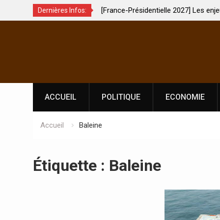
c System
[France-Présidentielle 2027] Les enjeux de
Dernières Infos:
souveraineté démocratique sévèrement touchés ?
Skip
to
content
ACCUEIL
POLITIQUE
ECONOMIE
Accueil
Baleine
Étiquette :
Baleine