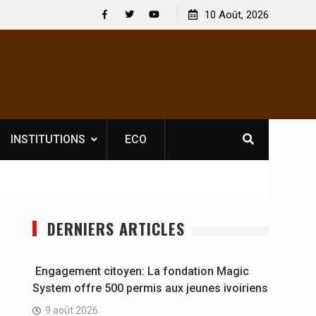
ération: Le ministre Indien Kirti Vardhan Singh à
10 Août, 2026
Engagement ci
jan pour la célébration de la Fête de
offre 500 perm
Facebook
Twitter
Youtube
dépendance
INSTITUTIONS
ECO
DERNIERS ARTICLES
Engagement citoyen: La fondation Magic
System offre 500 permis aux jeunes ivoiriens
9 août 2026