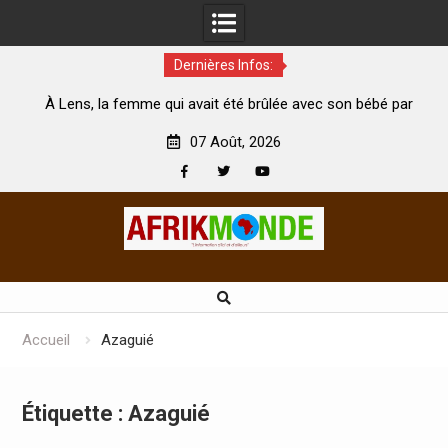
Dernières Infos:
 qui avait été brûlée avec son bébé par
Coopération: Le minist
son mari est morte
Abidjan pour la célébratio
07 Août, 2026
Facebook
Twitter
Youtube
Skip
to
content
Accueil
Azaguié
Étiquette :
Azaguié