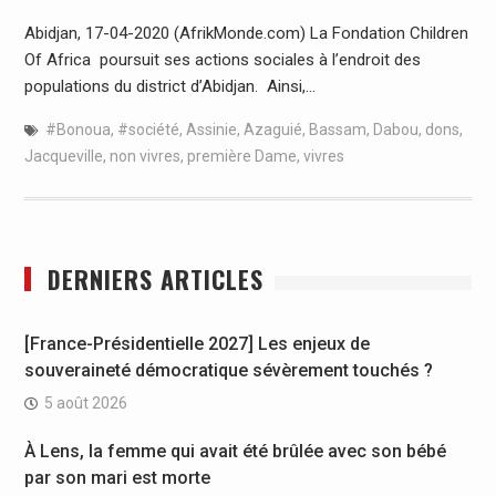
Abidjan, 17-04-2020 (AfrikMonde.com) La Fondation Children
Of Africa poursuit ses actions sociales à l’endroit des
populations du district d’Abidjan. Ainsi,…
#Bonoua
,
#société
,
Assinie
,
Azaguié
,
Bassam
,
Dabou
,
dons
,
Jacqueville
,
non vivres
,
première Dame
,
vivres
DERNIERS ARTICLES
[France-Présidentielle 2027] Les enjeux de
souveraineté démocratique sévèrement touchés ?
5 août 2026
À Lens, la femme qui avait été brûlée avec son bébé
par son mari est morte