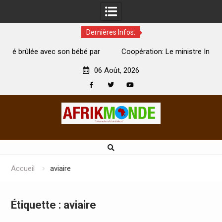
Dernières Infos:
on bébé par
Coopération: Le ministre Indien Kirti Vardhan Singh
Abidjan pour la célébration de la Fête de l’indépendan
06 Août, 2026
Facebook
Twitter
Youtube
Skip
to
content
Accueil
aviaire
Étiquette :
aviaire