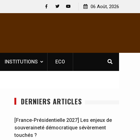
elle licence obligatoire pour les spectacles : En
06 Août, 2026
[France-Présid
 d’Ivoire, l’opérateur culturel Soldat Jahboy se
souveraineté 
Facebook
Twitter
Youtube
nonce
INSTITUTIONS
ECO
DERNIERS ARTICLES
[France-Présidentielle 2027] Les enjeux de
souveraineté démocratique sévèrement
touchés ?