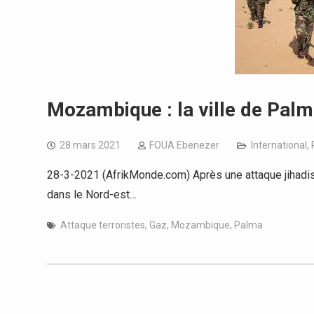
Mozambique : la ville de Palm
28 mars 2021
FOUA Ebenezer
International
,
28-3-2021 (AfrikMonde.com) Après une attaque jihadist
dans le Nord-est…
Attaque terroristes
,
Gaz
,
Mozambique
,
Palma