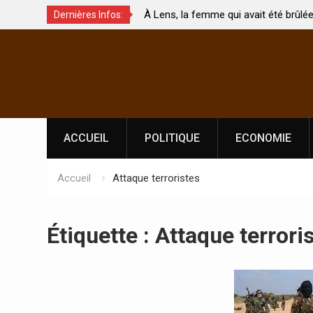
e
À Lens, la femme qui avait été brûlée avec son béb
Dernières Infos:
touchés ?
par son mari est morte
Skip
to
content
ACCUEIL
POLITIQUE
ECONOMIE
Accueil
Attaque terroristes
Étiquette :
Attaque terrori