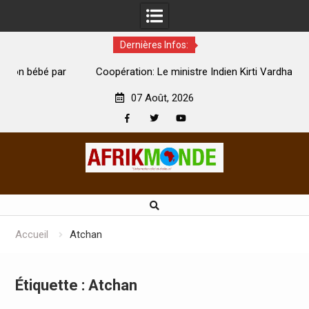
Dernières Infos:
par
Coopération: Le ministre Indien Kirti Vardhan Singh à
N
Abidjan pour la célébration de la Fête de l’indépendance
d
07 Août, 2026
Facebook
Twitter
Youtube
Skip
to
content
Accueil
Atchan
Étiquette :
Atchan