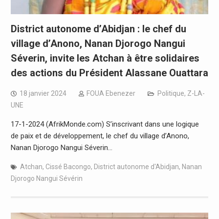
District autonome d’Abidjan : le chef du
village d’Anono, Nanan Djorogo Nangui
Séverin, invite les Atchan à être solidaires
des actions du Président Alassane Ouattara
18 janvier 2024
FOUA Ebenezer
Politique
,
Z-LA-
UNE
17-1-2024 (AfrikMonde.com) S’inscrivant dans une logique
de paix et de développement, le chef du village d’Anono,
Nanan Djorogo Nangui Séverin…
Atchan
,
Cissé Bacongo
,
District autonome d'Abidjan
,
Nanan
Djorogo Nangui Sévérin