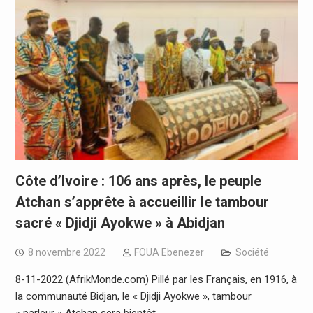
Côte d’Ivoire : 106 ans après, le peuple
Atchan s’apprête à accueillir le tambour
sacré « Djidji Ayokwe » à Abidjan
8 novembre 2022
FOUA Ebenezer
Société
8-11-2022 (AfrikMonde.com) Pillé par les Français, en 1916, à
la communauté Bidjan, le « Djidji Ayokwe », tambour
« parleur » Atchan sera bientôt…