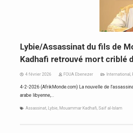
Lybie/Assassinat du fils de M
Kadhafi retrouvé mort criblé 
4 février 2026
FOUA Ebenezer
International
,
4-2-2026 (AfrikMonde.com) La nouvelle de l’assassinat
arabe libyenne,…
Assassinat
,
Lybie
,
Mouammar Kadhafi
,
Saïf al-Islam