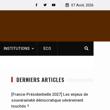
Nouvelle licence obligatoire pour les spectacles : En
07 Août, 2026
[France-Pr
Côte d’Ivoire, l’opérateur culturel Soldat Jahboy se
souverain
Facebook
Twitter
Youtube
prononce
INSTITUTIONS
ECO
DERNIERS ARTICLES
[France-Présidentielle 2027] Les enjeux de
souveraineté démocratique sévèrement
touchés ?