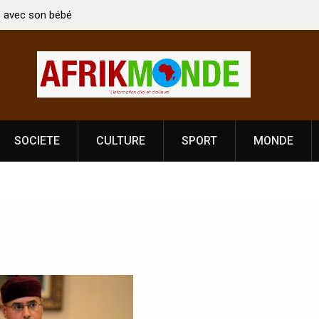
 bébé
Coopération: Le ministre Indien Kirti Vardhan Singh à
Abidjan pour la célébration de la Fête de
l’indépendance
SOCIETE
CULTURE
SPORT
MONDE