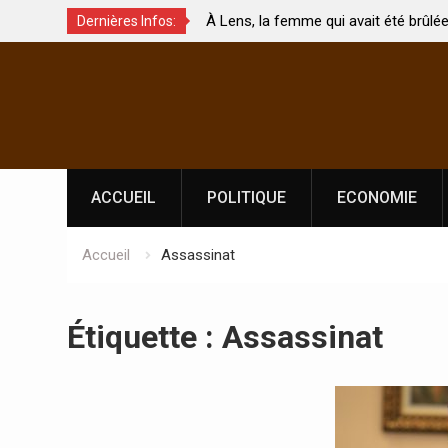
ux de
À Lens, la femme qui avait été brûlée avec son
Dernières Infos:
nt touchés ?
par son mari est morte
Skip
to
content
ACCUEIL
POLITIQUE
ECONOMIE
Accueil
Assassinat
Étiquette :
Assassinat