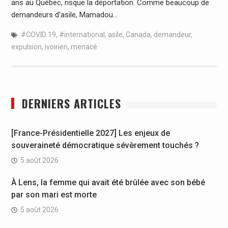
ans au Québec, risque la déportation. Comme beaucoup de
demandeurs d’asile, Mamadou…
#COVID 19
,
#international
,
asile
,
Canada
,
demandeur
,
expulsion
,
ivoirien
,
menacé
DERNIERS ARTICLES
[France-Présidentielle 2027] Les enjeux de
souveraineté démocratique sévèrement touchés ?
5 août 2026
À Lens, la femme qui avait été brûlée avec son bébé
par son mari est morte
5 août 2026