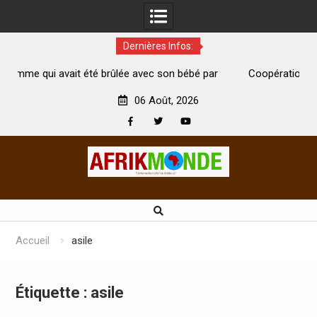
Dernières Infos:
 été brûlée avec son bébé par
Coopération: Le ministre Indien K
est morte
Abidjan pour la célébration de la Fê
06 Août, 2026
Facebook
Twitter
Youtube
Skip
to
content
Accueil
asile
Étiquette :
asile