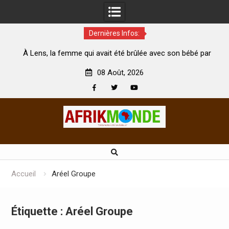
Dernières Infos:
me qui avait été brûlée avec son bébé par
Coopération: Le minis
son mari est morte
Abidjan pour la célébrat
08 Août, 2026
Facebook
Twitter
Youtube
Skip
to
content
Accueil
Aréel Groupe
Étiquette :
Aréel Groupe