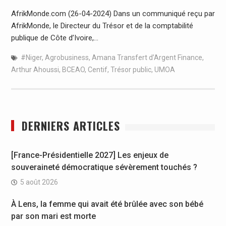
AfrikMonde.com (26-04-2024) Dans un communiqué reçu par
AfrikMonde, le Directeur du Trésor et de la comptabilité
publique de Côte d’Ivoire,…
#Niger
,
Agrobusiness
,
Amana Transfert d’Argent Finance
,
Arthur Ahoussi
,
BCEAO
,
Centif
,
Trésor public
,
UMOA
DERNIERS ARTICLES
[France-Présidentielle 2027] Les enjeux de
souveraineté démocratique sévèrement touchés ?
5 août 2026
À Lens, la femme qui avait été brûlée avec son bébé
par son mari est morte