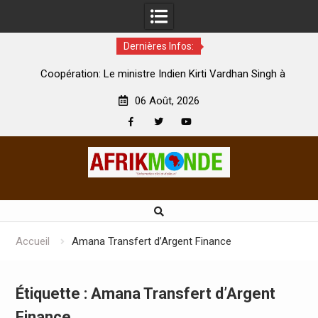
Dernières Infos:
tion: Le ministre Indien Kirti Vardhan Singh à
Nouvelle licence 
ur la célébration de la Fête de l’indépendance
d’Ivoire, l’opéra
06 Août, 2026
Facebook
Twitter
Youtube
Skip
to
content
Accueil
Amana Transfert d’Argent Finance
Étiquette :
Amana Transfert d’Argent
Finance