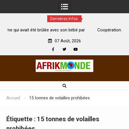
Dernières Infos:
 brûlée avec son bébé par
Coopération: Le ministre Indien Kirti
morte
Abidjan pour la célébration de la Fête d
07 Août, 2026
Facebook
Twitter
Youtube
Skip
to
content
Accueil
15 tonnes de volailles prohibées
Étiquette :
15 tonnes de volailles
prohibées