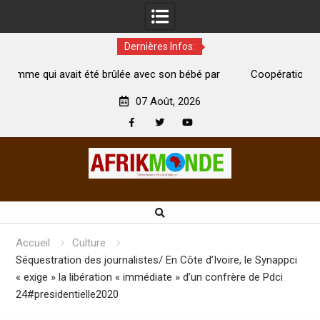
Dernières Infos:
e avec son bébé par
Coopération: Le ministre Indien Kirti Vardh
Abidjan pour la célébration de la Fête de l’in
07 Août, 2026
Facebook
Twitter
Youtube
Skip
to
content
Accueil
Culture
Séquestration des journalistes/ En Côte d’Ivoire, le Synappci
« exige » la libération « immédiate » d’un confrère de Pdci
24#presidentielle2020