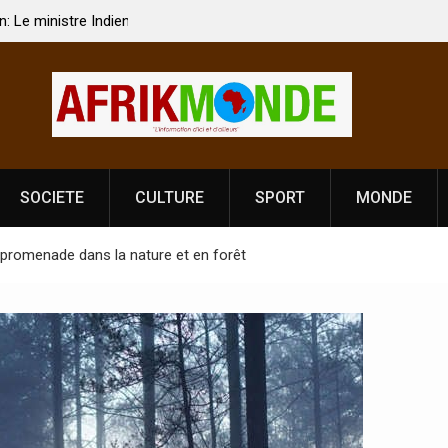
 Vardhan Singh à
Nouvelle licence obligatoire pour les spectacles
e de
Côte d’Ivoire, l’opérateur culturel Soldat Jahbo
prononce
SOCIETE
CULTURE
SPORT
MONDE
a promenade dans la nature et en forêt