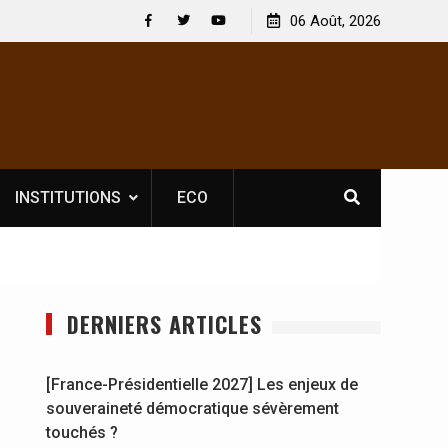
 : En
[France-Présidentielle 2027] Les enjeux de
06 Août, 2026
y se
souveraineté démocratique sévèrement touchés ?
Facebook
Twitter
Youtube
INSTITUTIONS
ECO
DERNIERS ARTICLES
[France-Présidentielle 2027] Les enjeux de
souveraineté démocratique sévèrement
touchés ?