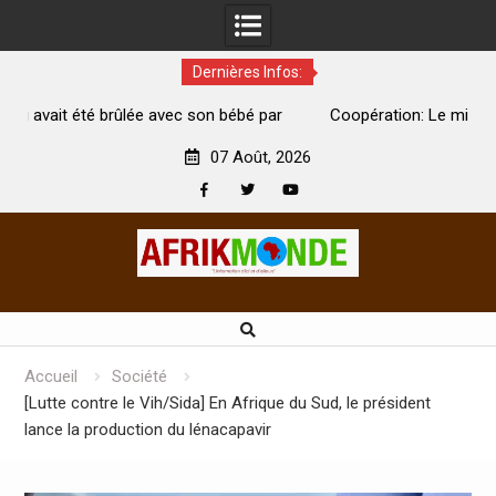
Dernières Infos:
on bébé par
Coopération: Le ministre Indien Kirti Vardhan Singh
Abidjan pour la célébration de la Fête de l’indépendan
07 Août, 2026
Facebook
Twitter
Youtube
Skip
to
content
Accueil
Société
[Lutte contre le Vih/Sida] En Afrique du Sud, le président
lance la production du lénacapavir