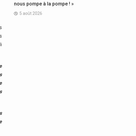
nous pompe à la pompe ! »
5 août 2026
s
s
i
e
s
e
s
s
e