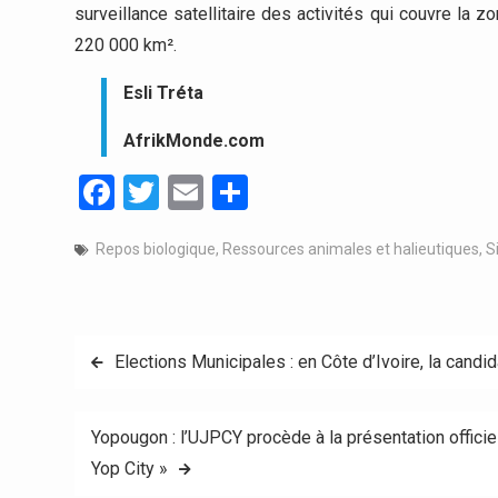
surveillance satellitaire des activités qui couvre la 
220 000 km².
Esli Tréta
AfrikMonde.com
Facebook
Twitter
Email
Partager
Repos biologique
,
Ressources animales et halieutiques
,
S
Navigation
Elections Municipales : en Côte d’Ivoire, la candi
de
Yopougon : l’UJPCY procède à la présentation officiel
l’article
Yop City »