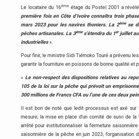
ème
Le locataire du 16
étage du Postel 2001 a révél
première fois en Côte d’Ivoire connaîtra trois phas
ème
mars 2023 pour les navires thoniers. La 2
se dé
ème
er
pêches artisanales. La 3
s’étendra du 1
juillet a
industrielles
».
Pour finir, le ministre Sidi Tiémoko Touré a prévenu l
garantir la fourniture en poissons de bonne qualité et p
«
Le non-respect des dispositions relatives au repo
105 de la loi sur la pêche qui prévoit un emprisonn
300 millions de Francs CFA ou l’une de ces deux pei
Il est bon de noté que ledit processus est axé sur l
mesure; la mise en place d’un comité de suivi de la 
arrêté pour institutionnaliser la fermeture saisonnièr
saisonnière de la pêche en juin 2023; l’organisation d