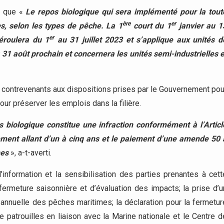
é que «
Le repos biologique qui sera implémenté pour la tout
ère
er
es, selon les types de pêche. La 1
court du 1
janvier au 1
er
roulera du 1
au 31 juillet 2023 et s’applique aux unités d
u 31 août prochain et concernera les unités semi-industrielles e
es contrevenants aux dispositions prises par le Gouvernement pou
our préserver les emplois dans la filière.
s biologique constitue une infraction conformément à l’Articl
ement allant d’un à cinq ans et le paiement d’une amende 50 
nes
», a-t-averti.
’information et la sensibilisation des parties prenantes à cett
fermeture saisonnière et d’évaluation des impacts; la prise d’u
e annuelle des pêches maritimes; la déclaration pour la fermetur
e patrouilles en liaison avec la Marine nationale et le Centre d