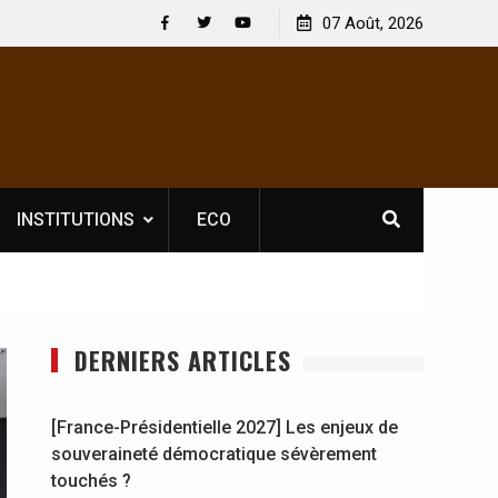
 : En
[France-Présidentielle 2027] Les enjeux de
07 Août, 2026
y se
souveraineté démocratique sévèrement touchés ?
Facebook
Twitter
Youtube
INSTITUTIONS
ECO
DERNIERS ARTICLES
[France-Présidentielle 2027] Les enjeux de
souveraineté démocratique sévèrement
touchés ?