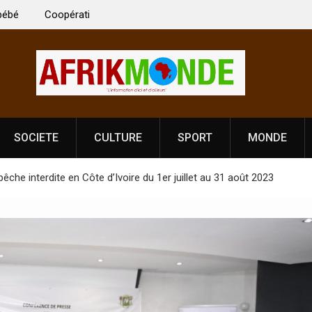
 Vardhan Singh à
Nouvelle licence obligatoire pour les spectacles
e de
Côte d’Ivoire, l’opérateur culturel Soldat Jahbo
prononce
SOCIETE
CULTURE
SPORT
MONDE
pêche interdite en Côte d’Ivoire du 1er juillet au 31 août 2023