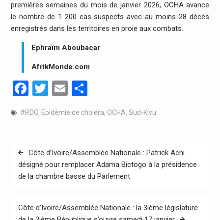
premières semaines du mois de janvier 2026, OCHA avance
le nombre de 1 200 cas suspects avec au moins 28 décès
enregistrés dans les territoires en proie aux combats.
Ephraïm Aboubacar
AfrikMonde.com
Facebook
Twitter
Email
Partager
#RDC
,
Epidémie de choléra
,
OCHA
,
Sud-Kivu
Navigation
Côte d’Ivoire/Assemblée Nationale : Patrick Achi
de
désigné pour remplacer Adama Bictogo à la présidence
de la chambre basse du Parlement
l’article
Côte d’Ivoire/Assemblée Nationale : la 3ième législature
de la 3ième République s’ouvre samedi 17 janvier