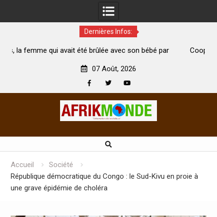
Dernières Infos:
 brûlée avec son bébé par
Coopération: Le ministre Indien Kirti
morte
Abidjan pour la célébration de la Fête d
07 Août, 2026
Facebook
Twitter
Youtube
Skip
to
content
Accueil
Société
République démocratique du Congo : le Sud-Kivu en proie à
une grave épidémie de choléra