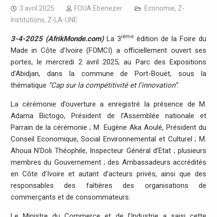
3 avril 2025
FOUA Ebenezer
Economie
,
Z-
Institutions
,
Z-LA-UNE
ième
3-4-2025 (AfrikMonde.com)
La 3
édition de la Foire du
Made in Côte d’Ivoire (FOMCI) a officiellement ouvert ses
portes, le mercredi 2 avril 2025, au Parc des Expositions
d’Abidjan, dans la commune de Port-Bouët, sous la
thématique
‘’Cap sur la compétitivité et l’innovation’’
.
La cérémonie d’ouverture a enregistré la présence de M.
Adama Bictogo, Président de l’Assemblée nationale et
Parrain de la cérémonie ; M. Eugène Aka Aoulé, Président du
Conseil Economique, Social Environnemental et Culturel ; M.
Ahoua N’Doli Théophile, Inspecteur Général d’Etat ; plusieurs
membres du Gouvernement ; des Ambassadeurs accrédités
en Côte d’Ivoire et autant d’acteurs privés, ainsi que des
responsables des faîtières des organisations de
commerçants et de consommateurs.
Le Ministre du Commerce et de l’Industrie a saisi cette