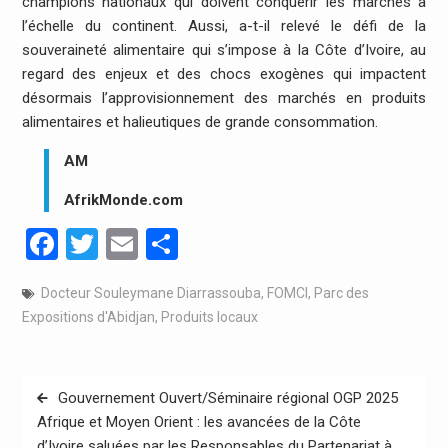
champions nationaux qui doivent conquérir les marchés à
l’échelle du continent. Aussi, a-t-il relevé le défi de la
souveraineté alimentaire qui s’impose à la Côte d’Ivoire, au
regard des enjeux et des chocs exogènes qui impactent
désormais l’approvisionnement des marchés en produits
alimentaires et halieutiques de grande consommation.
AM
AfrikMonde.com
Facebook
Twitter
Email
Partager
Docteur Souleymane Diarrassouba
,
FOMCI
,
Parc des
Expositions d'Abidjan
,
Produits locaux
Navigation
Gouvernement Ouvert/Séminaire régional OGP 2025
de
Afrique et Moyen Orient : les avancées de la Côte
d’Ivoire saluées par les Responsables du Partenariat à