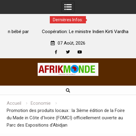
Dernières Infos:
par
Coopération: Le ministre Indien Kirti Vardhan Singh à
N
Abidjan pour la célébration de la Fête de l’indépendance
d
07 Août, 2026
Facebook
Twitter
Youtube
Skip
to
content
Accueil
Economie
Promotion des produits locaux : la 3ième édition de la Foire
du Made in Côte d’Ivoire (FOMCI) officiellement ouverte au
Parc des Expositions d’Abidjan