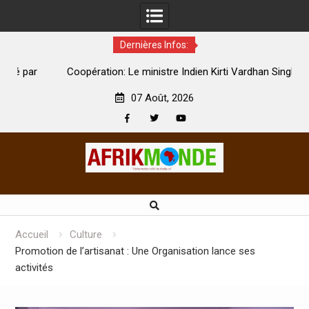
Dernières Infos:
par
Coopération: Le ministre Indien Kirti Vardhan Singh à
N
Abidjan pour la célébration de la Fête de l’indépendance
d
07 Août, 2026
Facebook
Twitter
Youtube
Skip
to
content
Accueil
Culture
Promotion de l’artisanat : Une Organisation lance ses
activités