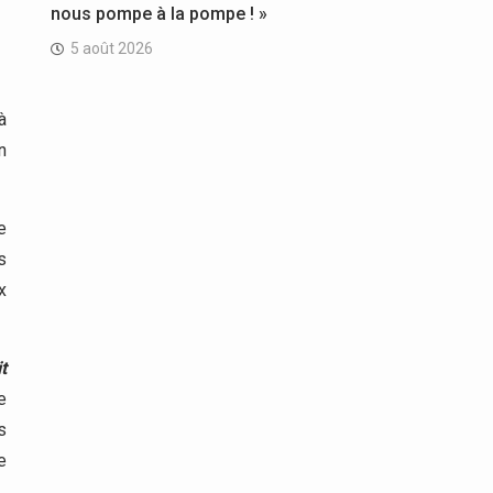
nous pompe à la pompe ! »
5 août 2026
à
n
e
s
x
t
e
s
e