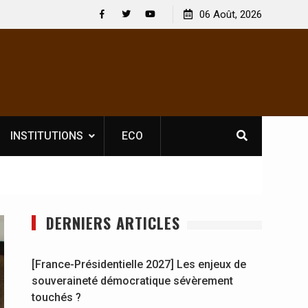
 : En
[France-Présidentielle 2027] Les enjeux de
06 Août, 2026
y se
souveraineté démocratique sévèrement touchés ?
Facebook
Twitter
Youtube
INSTITUTIONS
ECO
DERNIERS ARTICLES
[France-Présidentielle 2027] Les enjeux de
souveraineté démocratique sévèrement
touchés ?