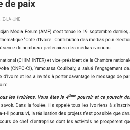
e de paix
e
,
Z-LA-UNE
idjan Média Forum (AMF) s’est tenue le 19 septembre dernier, 
la thématique ‘’Côte d’Ivoire : Contribution des médias pour électio
 présence de nombreux partenaires des médias ivoiriens.
tnational (CHIM INTER) et vice-président de la Chambre national
voire (CNPC-CI), Yamoussa Coulibaly, a salué l’engagement de
d’Ivoire et les a invités à porter davantage le message de pai
oire.
ième
tous les Ivoiriens. Vous êtes le 4
pouvoir et ce pouvoir doi
t savoir. Dans la foulée, il a appelé tous les Ivoiriens à s’inscrir
-t-il poursuivi, la réalisation des projets n’est possible que dan
arcours de chef d’entreprise dont les activités ne prospèrent qu