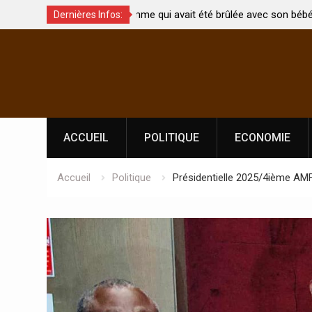
t été brûlée avec son bébé
Coopération: Le ministre Indien Kirti
Dernières Infos:
Abidjan pour la célébration de la Fêt
Skip
l’indépendance
to
content
ACCUEIL
POLITIQUE
ECONOMIE
Accueil
Politique
Présidentielle 2025/4ième AMF 