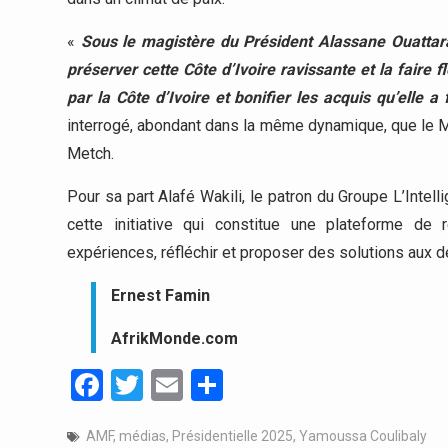
«
Sous le magistère du Président Alassane Ouattara, 
préserver cette Côte d’Ivoire ravissante et la faire
par la Côte d’Ivoire et bonifier les acquis qu’elle 
interrogé, abondant dans la même dynamique, que le Mi
Metch.
Pour sa part Alafé Wakili, le patron du Groupe L’Intell
cette initiative qui constitue une plateforme de r
expériences, réfléchir et proposer des solutions aux dé
Ernest Famin
AfrikMonde.com
Facebook
Twitter
Email
Partager
AMF
,
médias
,
Présidentielle 2025
,
Yamoussa Coulibaly