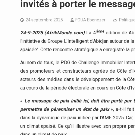
invités à porter le messag
24 septembre 2025
FOUA Ebenezer
Politiqu
ième
24-9-2025 (AfrikMonde.com)
La 4
édition de Ab
l’initiative du Groupe L’Intelligent d’Abidjan autour de 
apaisée’’. Cette rencontre stratégique a enregistré la
Au nom de tous, le PDG de Challenge Immobilier Inter
des promoteurs et constructeurs agréés de Côte d’I
acteurs des médias dans le développement de la Côte 
au cours de la période électorale en cours en Côte d’Iv
«
Le message de paix initié ici, doit être porté par 
permettre de pérenniser un état de paix
», a-t-il fai
dans la dynamique de paix initiée par l’AMF 2025. Car, a
un climat apaisé. Ce qu’il illustre avec son propre p
dans un climat de paix.