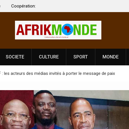
 Vardhan Singh à
Nouvelle licence obligatoire pour les spectacles
e de
Côte d’Ivoire, l’opérateur culturel Soldat Jahbo
prononce
SOCIETE
CULTURE
SPORT
MONDE
: les acteurs des médias invités à porter le message de paix