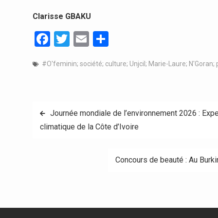
Clarisse GBAKU
Facebook
Twitter
Email
Partager
#O'feminin; société; culture; UnjciI; Marie-Laure; N'Goran;
Navigation
Journée mondiale de l’environnement 2026 : Exper
climatique de la Côte d’Ivoire
de
l’article
Concours de beauté : Au Burki