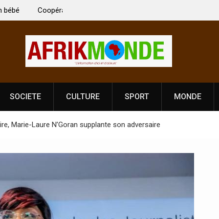
 Vardhan Singh à
Nouvelle licence obligatoire pour les spectacles
e de
Côte d’Ivoire, l’opérateur culturel Soldat Jahbo
prononce
SOCIETE
CULTURE
SPORT
MONDE
oire, Marie-Laure N’Goran supplante son adversaire