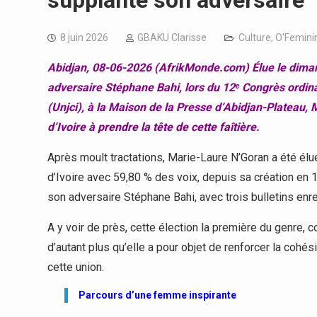
supplante son adversaire
8 juin 2026
GBAKU Clarisse
Culture
,
O'Femini
Abidjan, 08-06-2026 (AfrikMonde.com) Élue le diman
adversaire Stéphane Bahi, lors du 12ᵉ Congrès ordinai
(Unjci), à la Maison de la Presse d’Abidjan-Plateau,
d’Ivoire à prendre la tête de cette faîtière.
Après moult tractations, Marie-Laure N’Goran a été élu
d’Ivoire avec 59,80 % des voix, depuis sa création en 
son adversaire Stéphane Bahi, avec trois bulletins enre
A y voir de près, cette élection la première du genre, c
d’autant plus qu’elle a pour objet de renforcer la cohé
cette union.
Parcours d’une femme inspirante