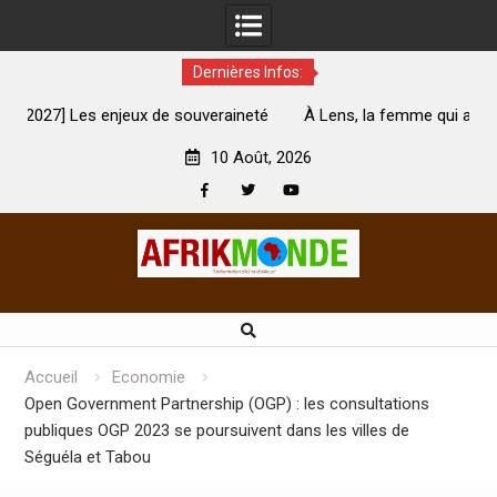
Dernières Infos:
té
À Lens, la femme qui avait été brûlée avec son bébé par
son mari est morte
A
10 Août, 2026
Facebook
Twitter
Youtube
Skip
to
content
Accueil
Economie
Open Government Partnership (OGP) : les consultations
publiques OGP 2023 se poursuivent dans les villes de
Séguéla et Tabou