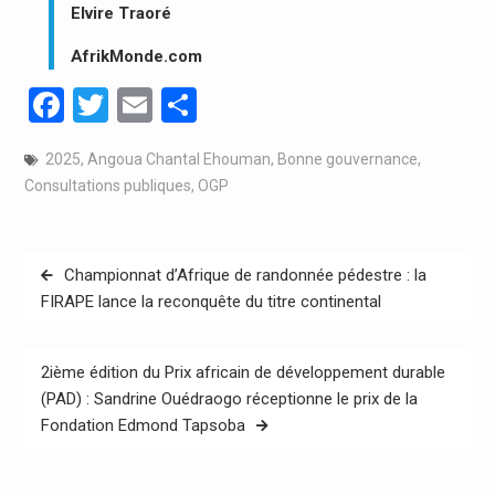
Elvire Traoré
AfrikMonde.com
Facebook
Twitter
Email
Partager
2025
,
Angoua Chantal Ehouman
,
Bonne gouvernance
,
Consultations publiques
,
OGP
Navigation
Championnat d’Afrique de randonnée pédestre : la
de
FIRAPE lance la reconquête du titre continental
l’article
2ième édition du Prix africain de développement durable
(PAD) : Sandrine Ouédraogo réceptionne le prix de la
Fondation Edmond Tapsoba