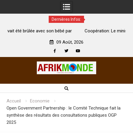
Dernières Infos:
é par
Coopération: Le ministre Indien Kirti Vardhan Singh à
Abidjan pour la célébration de la Fête de l’indépendance
09 Août, 2026
Facebook
Twitter
Youtube
Skip
to
content
Accueil
Economie
Open Government Partnership : le Comité Technique fait la
synthèse des résultats des consultations publiques OGP
2025